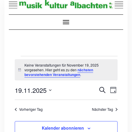
Skip
to
content
Toggle Navigation
VERANSTALTUNGEN
FÜR
Keine Veranstaltungen für November 19, 2025
NOVEMBER
vorgesehen. Hier geht es zu den
nächsten
Hinweis
19,
bevorstehenden Veranstaltungen
.
2025
VERANS
VERANSTALT
19.11.2025
Suche
ANSICHT
Tag
SUCHE
NAVIGA
Datum
UND
wählen.
ANSICHTEN,
NAVIGATION
Vorheriger Tag
Nächster Tag
Kalender abonnieren