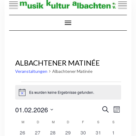
Skip
to
content
Toggle Navigation
ALBACHTENER MATINÉE
Veranstaltungen
Albachtener Matinée
VERANSTALTUNGEN
Es wurden keine Ergebnisse gefunden.
Hinweis
VERANS
VERANSTALT
01.02.2026
Suche
ANSICHT
Monat
SUCHE
NAVIGA
Datum
UND
KALENDER
M
MONTAG
D
DIENSTAG
M
MITTWOCH
D
DONNERSTAG
F
FREITAG
S
SAMSTAG
S
SONNTAG
wählen.
ANSICHTEN,
VON
NAVIGATION
0
0
0
0
0
0
0
VERANSTALTUNGEN
26
27
28
29
30
31
1